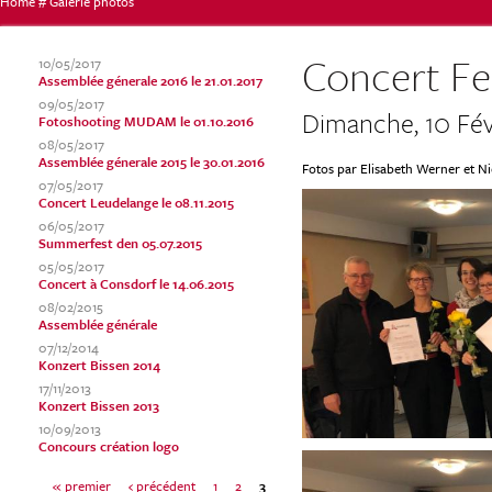
Home
#
Galerie photos
Vous
Concert Fe
10/05/2017
Assemblée génerale 2016 le 21.01.2017
09/05/2017
Dimanche, 10 Fév
Fotoshooting MUDAM le 01.10.2016
êtes
08/05/2017
Assemblée génerale 2015 le 30.01.2016
Fotos par Elisabeth Werner et N
07/05/2017
Concert Leudelange le 08.11.2015
ici
06/05/2017
Summerfest den 05.07.2015
05/05/2017
Concert à Consdorf le 14.06.2015
08/02/2015
Assemblée générale
07/12/2014
Konzert Bissen 2014
17/11/2013
Konzert Bissen 2013
10/09/2013
Concours création logo
« premier
‹ précédent
1
2
3