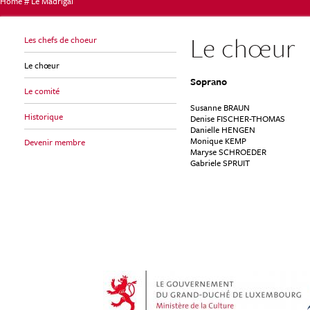
Home
#
Le Madrigal
Vous
Le chœur
Les chefs de choeur
Le chœur
Soprano
êtes
Le comité
Susanne BRAUN
Historique
Denise FISCHER-THOMAS
Danielle HENGEN
ici
Monique KEMP
Devenir membre
Maryse SCHROEDER
Gabriele SPRUIT