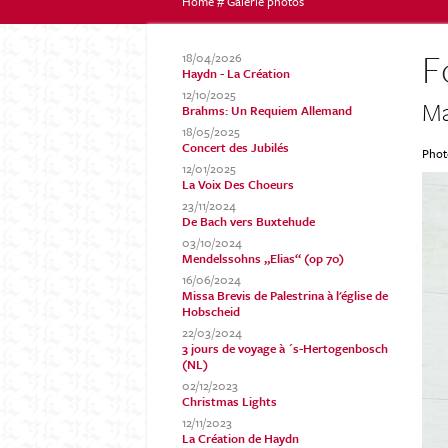
Home
#
Galerie photos
Vous
F
18/04/2026
Haydn - La Création
12/10/2025
Ma
Brahms: Un Requiem Allemand
êtes
18/05/2025
Concert des Jubilés
Phot
12/01/2025
La Voix Des Choeurs
ici
23/11/2024
De Bach vers Buxtehude
03/10/2024
Mendelssohns „Elias“ (op 70)
16/06/2024
Missa Brevis de Palestrina à l'église de
Hobscheid
22/03/2024
3 jours de voyage à ´s-Hertogenbosch
(NL)
02/12/2023
Christmas Lights
12/11/2023
La Création de Haydn