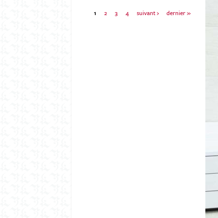
1
2
3
4
suivant ›
dernier »
P
a
g
e
s