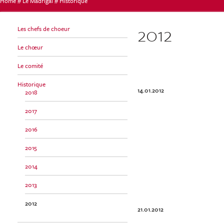
Home
#
Le Madrigal
#
Historique
Vous
2012
Les chefs de choeur
Le chœur
êtes
Le comité
Historique
14.01.2012
2018
ici
2017
2016
2015
2014
2013
2012
21.01.2012