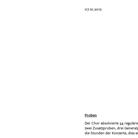
07.10.2012
Proben
Der Chor absolvierte 34 regulär
zwei Zusatzproben, drei Genera
die Stunden der Konzerte, dies 