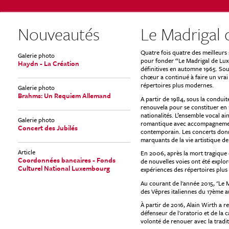
Nouveautés
Le Madrigal
Quatre fois quatre des meilleurs 
Galerie photo
pour fonder “Le Madrigal de Lux
Haydn - La Création
définitives en automne 1965. Sou
chœur a continué à faire un vrai
répertoires plus modernes.
Galerie photo
Brahms: Un Requiem Allemand
A partir de 1984, sous la condui
renouvela pour se constituer en
nationalités. L’ensemble vocal a
Galerie photo
romantique avec accompagnement 
Concert des Jubilés
contemporain. Les concerts donn
marquants de la vie artistique de 
Article
En 2006, après la mort tragique 
Coordonnées bancaires - Fonds
de nouvelles voies ont été explo
Culturel National Luxembourg
expériences des répertoires plus 
Au courant de l'année 2015, "Le 
des Vêpres italiennes du 17ème a
À partir de 2016, Alain Wirth a r
défenseur de l'oratorio et de la
volonté de renouer avec la tradi