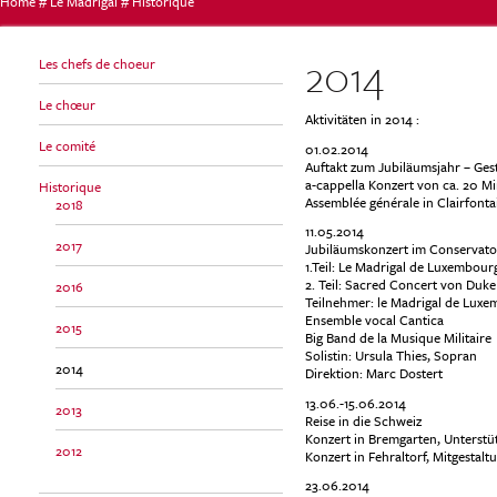
Home
#
Le Madrigal
#
Historique
Vous
2014
Les chefs de choeur
Le chœur
Aktivitäten in 2014 :
êtes
Le comité
01.02.2014
Auftakt zum Jubiläumsjahr – Ges
a-cappella Konzert von ca. 20 M
Historique
Assemblée générale in Clairfonta
2018
ici
11.05.2014
2017
Jubiläumskonzert im Conservat
1.Teil: Le Madrigal de Luxembour
2. Teil: Sacred Concert von Duke
2016
Teilnehmer: le Madrigal de Lux
Ensemble vocal Cantica
2015
Big Band de la Musique Militaire
Solistin: Ursula Thies, Sopran
2014
Direktion: Marc Dostert
13.06.-15.06.2014
2013
Reise in die Schweiz
Konzert in Bremgarten, Unterstü
2012
Konzert in Fehraltorf, Mitgestal
23.06.2014