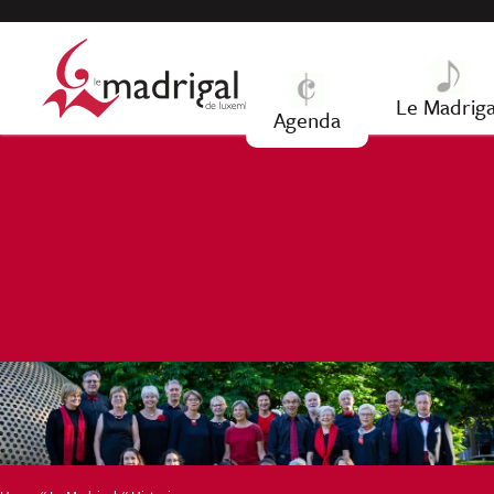
Jump to navigation
Le Madriga
Agenda