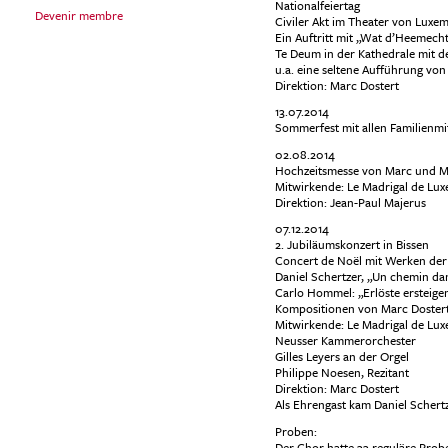
Nationalfeiertag
Devenir membre
Civiler Akt im Theater von Luxe
Ein Auftritt mit „Wat d’Heemech
Te Deum in der Kathedrale mit de
u.a. eine seltene Aufführung von
Direktion: Marc Dostert
13.07.2014
Sommerfest mit allen Familienmi
02.08.2014
Hochzeitsmesse von Marc und Ma
Mitwirkende: Le Madrigal de Lux
Direktion: Jean-Paul Majerus
07.12.2014
2. Jubiläumskonzert in Bissen
Concert de Noël mit Werken der
Daniel Schertzer, „Un chemin dan
Carlo Hommel: „Erlöste ersteige
Kompositionen von Marc Dostert
Mitwirkende: Le Madrigal de Lu
Neusser Kammerorchester
Gilles Leyers an der Orgel
Philippe Noesen, Rezitant
Direktion: Marc Dostert
Als Ehrengast kam Daniel Schert
Proben:
Der Chor hatte 33 reguläre Prob