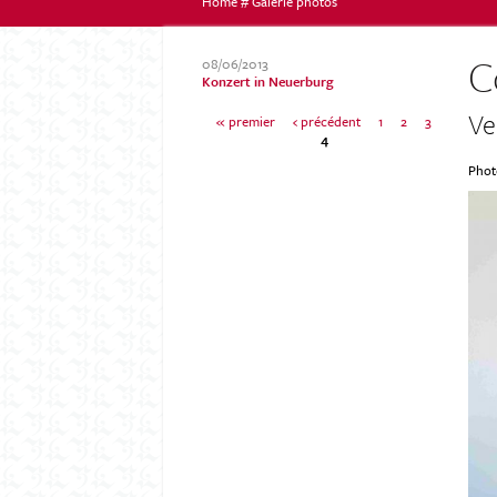
Home
#
Galerie photos
Vous
C
08/06/2013
Konzert in Neuerburg
Ve
« premier
‹ précédent
1
2
3
êtes
4
P
Phot
ici
a
g
e
s