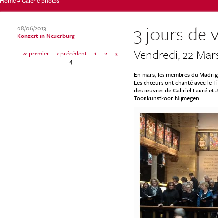
Home
#
Galerie photos
Vous
3 jours de
08/06/2013
Konzert in Neuerburg
Vendredi, 22 Mar
« premier
‹ précédent
1
2
3
êtes
4
P
En mars, les membres du Madrigal
Les chœurs ont chanté avec le Fi
des œuvres de Gabriel Fauré et 
ici
Toonkunstkoor Nijmegen.
a
g
e
s